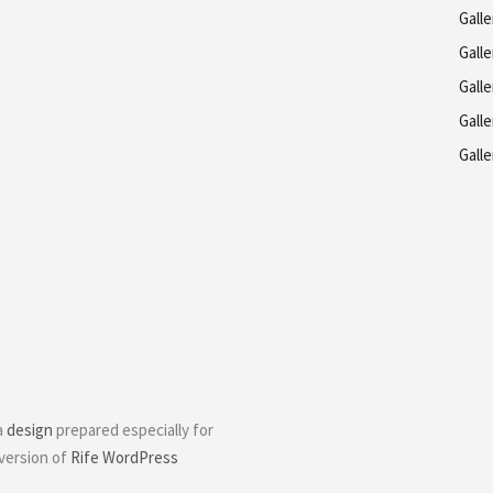
Gall
Galle
Galle
Galle
Gall
a
design
prepared especially for
 version of
Rife WordPress