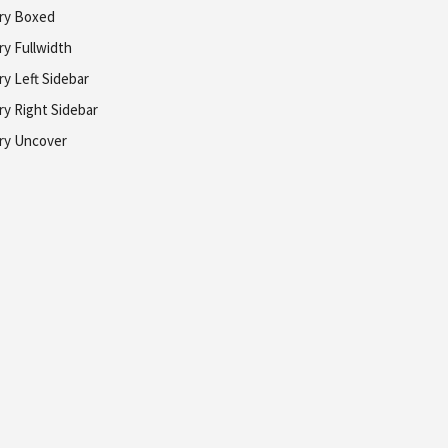
ery Boxed
ry Fullwidth
ry Left Sidebar
ry Right Sidebar
ery Uncover