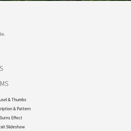
ée.
S
UMS
usel & Thumbs
ription & Pattern
Burns Effect
rait Slideshow